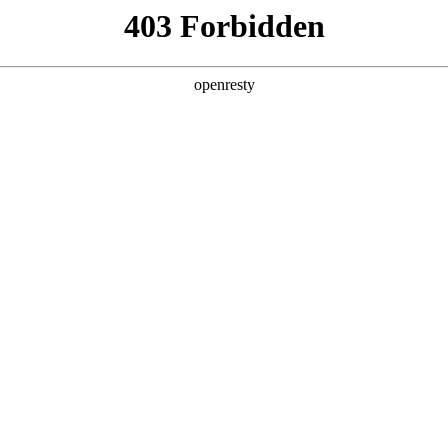
产品及服务
行业解决方案
合作伙伴
投资者关系
国际问学
智算基础设施
算力调度加速
智